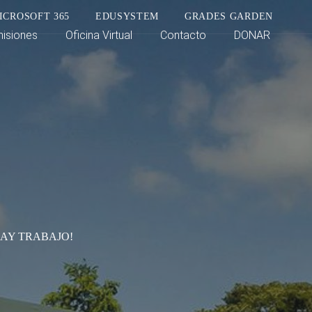
ICROSOFT 365
EDUSYSTEM
GRADES GARDEN
isiones
Oficina Virtual
Contacto
DONAR
HAY TRABAJO!