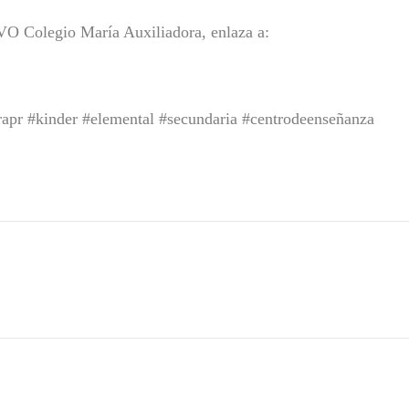
legio María Auxiliadora, enlaza a:
rapr #kinder #elemental #secundaria #centrodeenseñanza