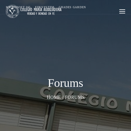
MICROSOFT 365
EDUSYSTEM
GRADES GARDEN
Forums
HOME
/
FORUMS