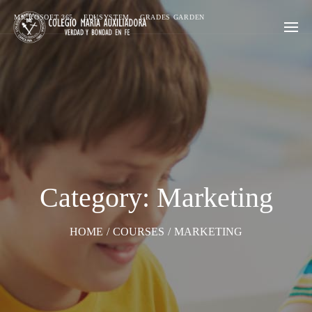
MICROSOFT 365
EDUSYSTEM
GRADES GARDEN
Category: Marketing
HOME
/
COURSES
/
MARKETING